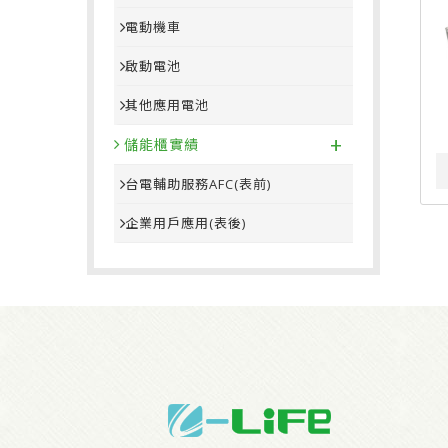
電動機車
啟動電池
其他應用電池
+
儲能櫃實績
台電輔助服務AFC(表前)
企業用戶應用(表後)