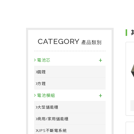
CATEGORY
產品類別
+
電池芯
圓鋰
方鋰
+
電池模組
大型儲能櫃
商用/家用儲能櫃
UPS不斷電系統