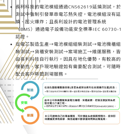
長利科技的電池模組通過CNS62619延燒測試，於
測試中強制引發單串電芯熱失控，電池模組沒有延
燒、起火爆炸；且長利設計的電池管理系統
（BMS）通過電子設備功能安全標準IEC 60730-1
認證。
從電芯製造生產→電池模組組裝測試→電池機櫃組
裝測試→貨櫃安裝測試→案場施工→維運服務，皆
由長利科技自行執行，因具在地化優勢，有較高的
機動性，客戶現地驗證如有需要配合測試，可隨時
配合客戶時間到場服務。