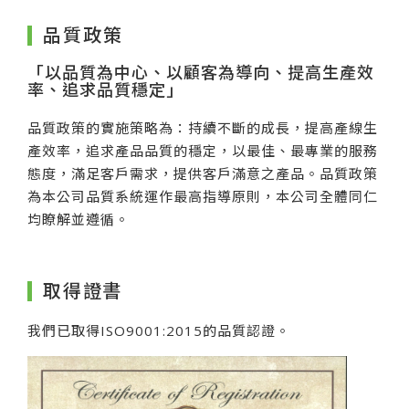
品質政策
「以品質為中心、以顧客為導向、提高生產效
率、追求品質穩定」
品質政策的實施策略為：持續不斷的成長，提高產線生
產效率，追求產品品質的穩定，以最佳、最專業的服務
態度，滿足客戶需求，提供客戶滿意之產品。品質政策
為本公司品質系統運作最高指導原則，本公司全體同仁
均瞭解並遵循。
取得證書
我們已取得ISO9001:2015的品質認證。