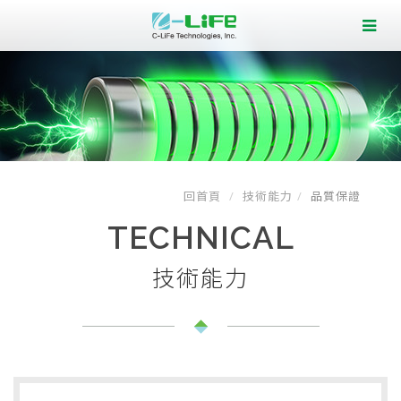
回首頁
技術能力
品質保證
TECHNICAL
技術能力