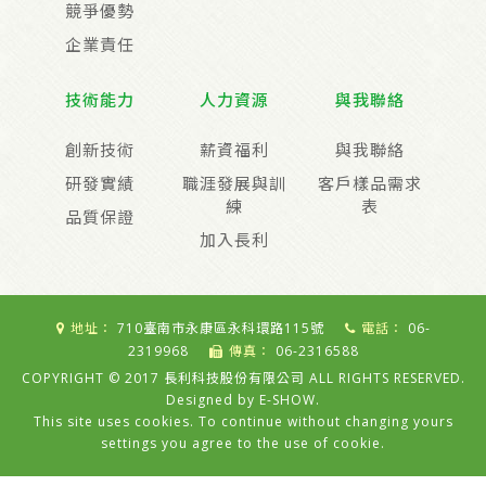
競爭優勢
企業責任
技術能力
人力資源
與我聯絡
創新技術
薪資福利
與我聯絡
研發實績
職涯發展與訓
客戶樣品需求
練
表
品質保證
加入長利
地址：
710臺南市永康區永科環路115號
電話：
06-
2319968
傳真：
06-2316588
COPYRIGHT © 2017 長利科技股份有限公司 ALL RIGHTS RESERVED.
Designed by
E-SHOW
.
This site uses cookies. To continue without changing yours
settings you agree to the use of cookie.