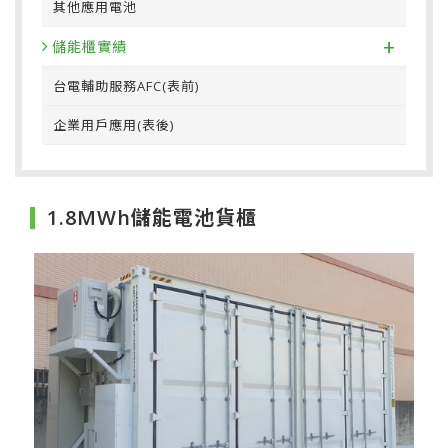
其他應用電池
+
儲能櫃實績
台電輔助服務AFC(表前)
企業用戶應用(表後)
1.8MWh儲能電池貨櫃