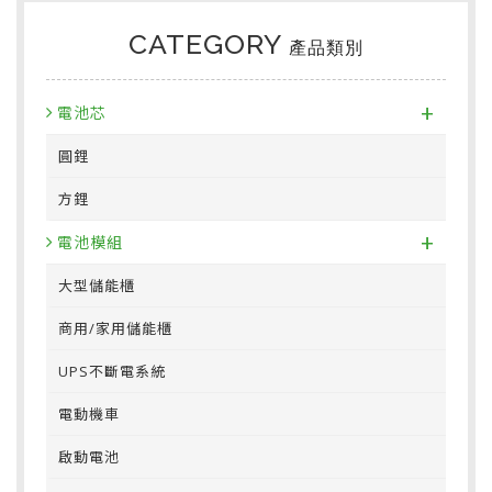
CATEGORY
產品類別
+
電池芯
圓鋰
方鋰
+
電池模組
大型儲能櫃
商用/家用儲能櫃
UPS不斷電系統
電動機車
啟動電池