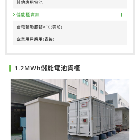
其他應用電池
+
儲能櫃實績
台電輔助服務AFC(表前)
企業用戶應用(表後)
1.2MWh儲能電池貨櫃