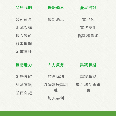
關於我們
最新消息
產品資訊
公司簡介
最新消息
電池芯
組織架構
電池模組
核心技術
儲能櫃實績
競爭優勢
企業責任
技術能力
人力資源
與我聯絡
創新技術
薪資福利
與我聯絡
研發實績
職涯發展與訓
客戶樣品需求
練
表
品質保證
加入長利