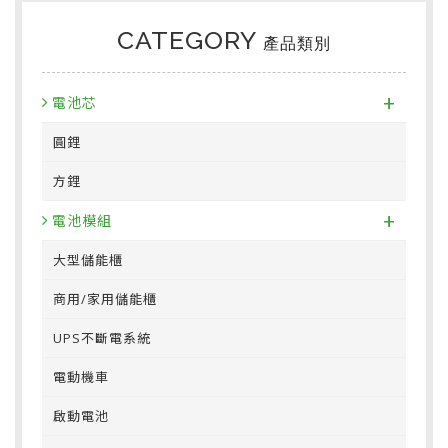
CATEGORY
產品類別
+
電池芯
圓鋰
方鋰
+
電池模組
大型儲能櫃
商用/家用儲能櫃
UPS不斷電系統
電動機車
啟動電池