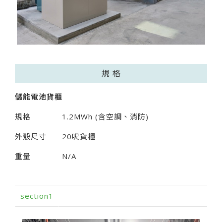
規 格
儲能電池貨櫃
規格
1.2MWh (含空調、消防)
外殼尺寸
20呎貨櫃
重量
N/A
section1