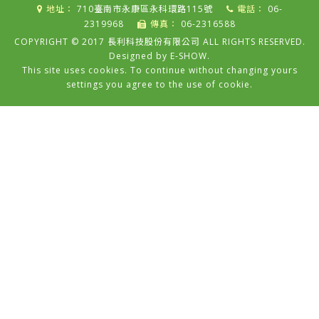
地址：
710臺南市永康區永科環路115號
電話：
06-
2319968
傳真：
06-2316588
COPYRIGHT © 2017 長利科技股份有限公司 ALL RIGHTS RESERVED.
Designed by
E-SHOW
.
This site uses cookies. To continue without changing yours
settings you agree to the use of cookie.