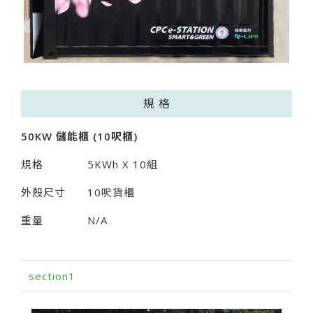
規 格
50KW
儲能櫃 (10
呎櫃)
規格
5KWh X 10組
外殼尺寸
10呎貨櫃
重量
N/A
section1