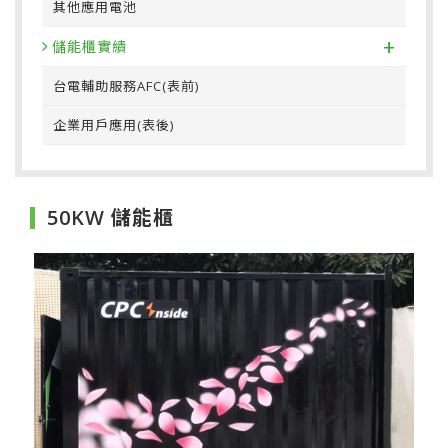
其他應用電池
+
儲能櫃實績
台電輔助服務AFC(表前)
企業用戶應用(表後)
50KW 儲能櫃