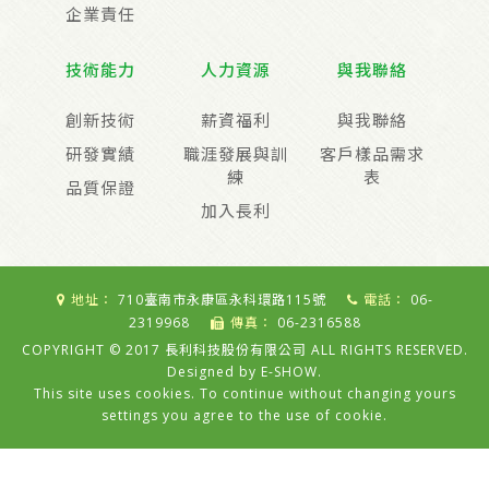
企業責任
技術能力
人力資源
與我聯絡
創新技術
薪資福利
與我聯絡
研發實績
職涯發展與訓
客戶樣品需求
練
表
品質保證
加入長利
地址：
710臺南市永康區永科環路115號
電話：
06-
2319968
傳真：
06-2316588
COPYRIGHT © 2017 長利科技股份有限公司 ALL RIGHTS RESERVED.
Designed by
E-SHOW
.
This site uses cookies. To continue without changing yours
settings you agree to the use of cookie.