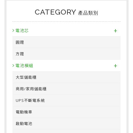
CATEGORY
產品類別
+
電池芯
圓鋰
方鋰
+
電池模組
大型儲能櫃
商用/家用儲能櫃
UPS不斷電系統
電動機車
啟動電池